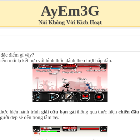
AyEm3G
Nói Không Với Kích Hoạt
 đặc điểm gì vậy?
m mới lạ kết hợp với hình thức đánh theo lượt hấp dẫn.
thực hiện hành trình
giải cứu bạn gái
thông qua thực hiện
chiến đấ
gười đẹp sẽ đến trong tầm tay.