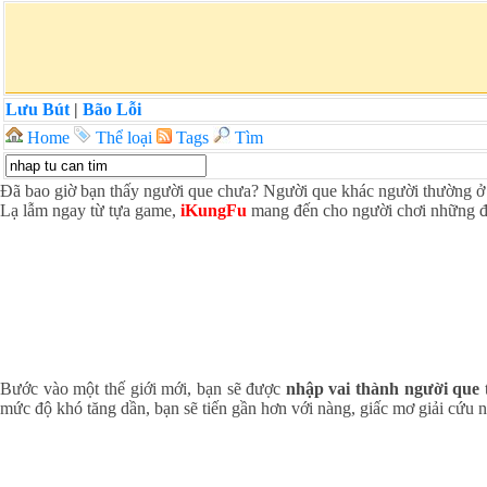
Lưu Bút
|
Bão Lỗi
Home
Thể loại
Tags
Tìm
Đã bao giờ bạn thấy người que chưa? Người que khác người thường ở
Lạ lẫm ngay từ tựa game,
iKungFu
mang đến cho người chơi những điể
Bước vào một thế giới mới, bạn sẽ được
nhập vai thành người que
mức độ khó tăng dần, bạn sẽ tiến gần hơn với nàng, giấc mơ giải cứu n