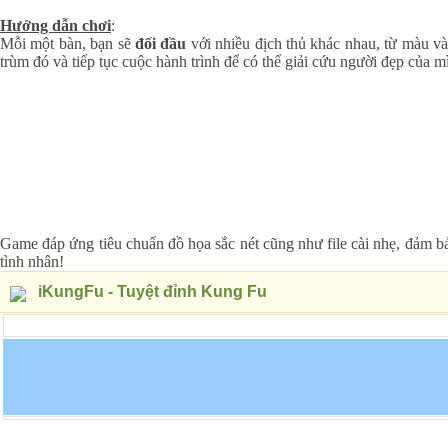
Hướng dẫn chơi
:
Mỗi một bàn, bạn sẽ
đối đầu
với nhiều địch thủ khác nhau, từ màu vàn
trùm đó và tiếp tục cuộc hành trình để có thể giải cứu người đẹp của m
Game đáp ứng tiêu chuẩn đồ họa sắc nét cũng như file cài nhẹ, đảm 
tình nhân!
iKungFu - Tuyệt đỉnh Kung Fu