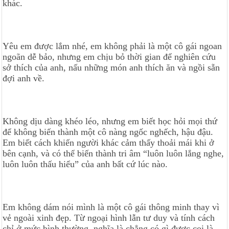
khác.
Yêu em được lắm nhé, em không phải là một cô gái ngoan
ngoãn dễ bảo, nhưng em chịu bỏ thời gian để nghiên cứu
sở thích của anh, nấu những món anh thích ăn và ngồi sẵn
đợi anh về.
Không dịu dàng khéo léo, nhưng em biết học hỏi mọi thứ
để không biến thành một cô nàng ngốc nghếch, hậu đậu.
Em biết cách khiến người khác cảm thấy thoải mái khi ở
bên cạnh, và có thể biến thành tri âm “luôn luôn lắng nghe,
luôn luôn thấu hiểu” của anh bất cứ lúc nào.
Em không dám nói mình là một cô gái thông minh thay vì
vẻ ngoài xinh đẹp. Từ ngoại hình lẫn tư duy và tính cách
chỉ ở mức bình thường, nghĩa là chẳng có gì được coi là