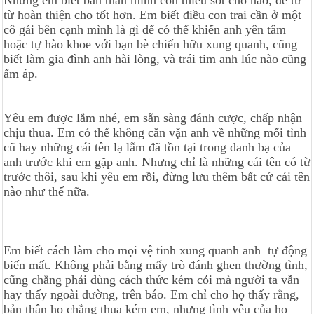
Nhưng em biết bản thân mình còn thiếu sót chỗ nào, để từ
từ hoàn thiện cho tốt hơn. Em biết điều con trai cần ở một
cô gái bên cạnh mình là gì để có thể khiến anh yên tâm
hoặc tự hào khoe với bạn bè chiến hữu xung quanh, cũng
biết làm gia đình anh hài lòng, và trái tim anh lúc nào cũng
ấm áp.
Yêu em được lắm nhé, em sẵn sàng đánh cược, chấp nhận
chịu thua. Em có thể không căn vặn anh về những mối tình
cũ hay những cái tên lạ lẫm đã tồn tại trong danh bạ của
anh trước khi em gặp anh. Nhưng chỉ là những cái tên có từ
trước thôi, sau khi yêu em rồi, đừng lưu thêm bất cứ cái tên
nào như thế nữa.
Em biết cách làm cho mọi vệ tinh xung quanh anh tự động
biến mất. Không phải bằng mấy trò đánh ghen thường tình,
cũng chẳng phải dùng cách thức kém cỏi mà người ta vẫn
hay thấy ngoài đường, trên báo. Em chỉ cho họ thấy rằng,
bản thân họ chẳng thua kém em, nhưng tình yêu của họ