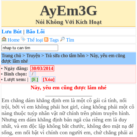
AyEm3G
Nói Không Với Kích Hoạt
Lưu Bút
|
Bão Lỗi
Home
Thể loại
Tags
Tìm
Trang chủ
>
Truyện
>
Trà sữa cho tâm hồn
>
Này, yêu em cũng
được lắm nhé
• Ngày đăng:
30/03/2014
• Bình chọn:
/
• Lượt xem: |
[E]
[Xóa]
Này, yêu em cũng được lắm nhé
_________________
Em chẳng dám khẳng định em là một cô gái cá tính, nổi
trội, bởi vì em không phải hot girl, càng không phải một cô
nàng thuộc tuýp nhân vật nữ chính trên phim truyền hình.
Nhưng em dám khẳng định bản ngã của riêng em là duy
nhất, và em độc lập không bắt chước, không đeo mặt nạ để
sống, em nổi bật vì chính con người em, chứ chẳng phải ai