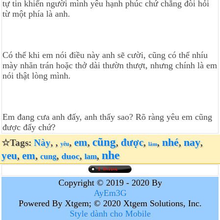
tự tin khiến người mình yêu hạnh phúc chứ chẳng đòi hỏi
từ một phía là anh.
Có thể khi em nói điều này anh sẽ cười, cũng có thể nhíu
mày nhăn trán hoặc thở dài thườn thượt, nhưng chính là em
nói thật lòng mình.
Em đang cưa anh đấy, anh thấy sao? Rõ ràng yêu em cũng
được đấy chứ?
cũng
nhé
nay
em
được
☆Tags:
Này
,
,
,
,
,
,
,
,
,
yêu
lắm
nhe
yeu
em
,
,
,
,
,
duoc
cung
lam
Copyright © 2019 - 2020 By
AyEm3G
Powered By Xtgem; © 2020 Xtgem Solutions, Inc.
Style dành cho Mobile