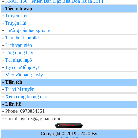
»
KPAH 150 - Phiên Bản Đặc Biệt Đón Xuân 2014
» Tiện ích wap
»
Truyện hay
»
Truyện hài
»
Hướng dẫn hackphone
»
Thủ thuật mobile
»
Lịch vạn niên
»
Ứng dụng hay
»
Tải nhạc mp3
»
Tạo chữ lồng A,E
»
Mẹo vặt hàng ngày
» Tiện ích
»
Tử vi bí truyền
»
Xem cung hoang dao
» Liên hệ
» Phone:
0973054351
» Gmail: ayem3g@gmail.com
Copyright © 2019 - 2020 By