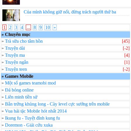
Của mình không giữ nổi, đừng trách người thứ ba
1
2
3
4
...
8
9
10
»
» Chuyên mục
»
Trà sữa cho tâm hồn
[
45]
»
Truyện dài
[
-2]
»
Truyện ma
[
4]
»
Truyện ngắn
[
1]
»
Truyện teen
[
-2]
» Games Mobile
»
Một số games teamobi mod
»
Đá bóng online
»
Liên minh tiền sử
»
Bắn trứng khủng long - Cày level cực sướng trên mobile
»
Vua hải tặc Mobile hót nhất 2014
»
Ikung fu - Tuyệt đỉnh kung fu
»
Doremon - Giải cứu xuka