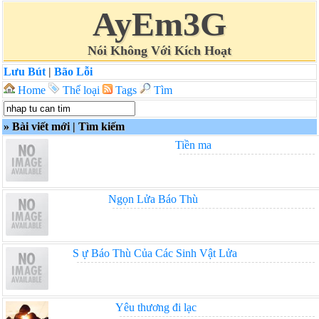
AyEm3G
Nói Không Với Kích Hoạt
Lưu Bút
|
Bão Lỗi
Home
Thể loại
Tags
Tìm
»
Bài viết mới
|
Tìm kiếm
Tiền ma
Ngọn Lửa Báo Thù
S ự Báo Thù Của Các Sinh Vật Lửa
Yêu thương đi lạc